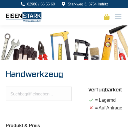
02986 / 66 55 60
Starkweg 3, 3754 Irnfritz
Handwerkzeug
Verfügbarkeit
= Lagernd
= Auf Anfrage
Produkt
& Preis