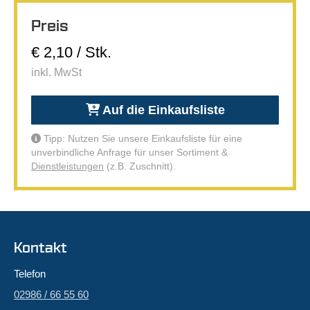
Preis
€ 2,10 / Stk.
inkl. MwSt
Auf die Einkaufsliste
Tipp: Nutzen Sie unsere Einkaufsliste für eine
unverbindliche Anfrage für unser Sortiment &
Dienstleistungen
(z.B. Zuschnitt).
Kontakt
Telefon
02986 / 66 55 60