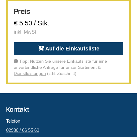
Preis
€ 5,50 / Stk.
inkl. MwSt
Auf die Einkaufsliste
Tipp: Nutzen Sie unsere Einkaufsliste für eine
unverbindliche Anfrage für unser Sortiment &
Dienstleistungen
(z.B. Zuschnitt).
Kontakt
Telefon
02986 / 66 55 60