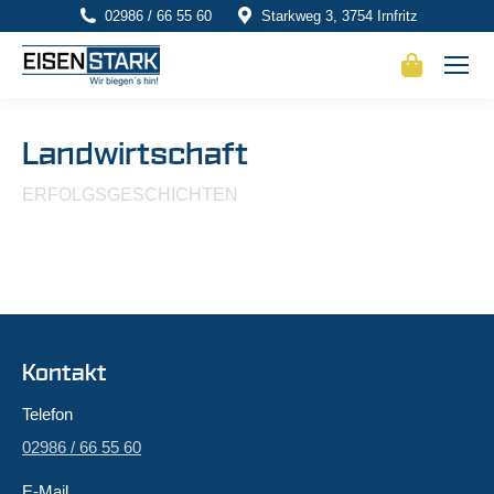
02986 / 66 55 60
Starkweg 3, 3754 Irnfritz
Landwirtschaft
ERFOLGSGESCHICHTEN
Kontakt
Telefon
02986 / 66 55 60
E-Mail