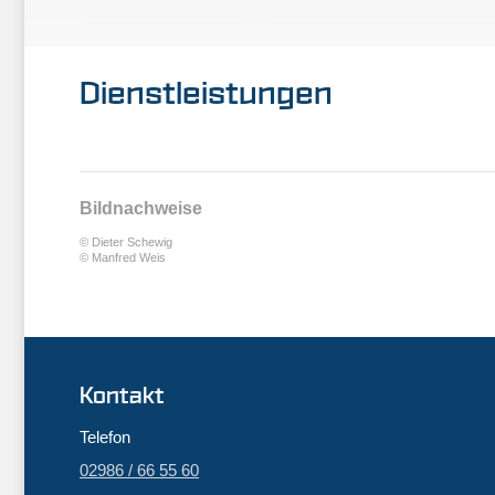
Dienstleistungen
Bildnachweise
© Dieter Schewig
© Manfred Weis
Kontakt
Telefon
02986 / 66 55 60