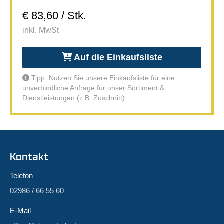
€ 83,60 / Stk.
inkl. MwSt
Auf die Einkaufsliste
Tipp: Nutzen Sie unsere Einkaufsliste für eine
unverbindliche Anfrage für unser Sortiment &
Dienstleistungen
(z.B. Zuschnitt).
Kontakt
Telefon
02986 / 66 55 60
E-Mail