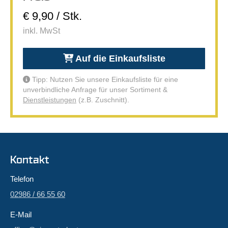
€ 9,90 / Stk.
inkl. MwSt
Auf die Einkaufsliste
Tipp: Nutzen Sie unsere Einkaufsliste für eine
unverbindliche Anfrage für unser Sortiment &
Dienstleistungen
(z.B. Zuschnitt).
Kontakt
Telefon
02986 / 66 55 60
E-Mail