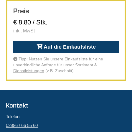
Preis
€ 8,80 / Stk.
inkl. MwSt
Auf die Einkaufsliste
Tipp: Nutzen Sie unsere Einkaufsliste für eine
unverbindliche Anfrage für unser Sortiment &
Dienstleistungen
(z.B. Zuschnitt).
Kontakt
Telefon
02986 / 66 55 60