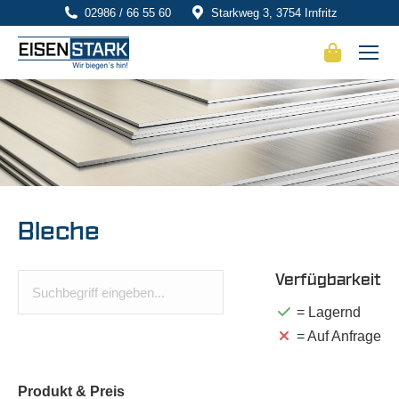
02986 / 66 55 60
Starkweg 3, 3754 Irnfritz
Bleche
Verfügbarkeit
= Lagernd
= Auf Anfrage
Produkt
& Preis