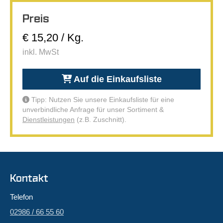
Preis
€ 15,20 / Kg.
inkl. MwSt
Auf die Einkaufsliste
Tipp: Nutzen Sie unsere Einkaufsliste für eine
unverbindliche Anfrage für unser Sortiment &
Dienstleistungen
(z.B. Zuschnitt).
Kontakt
Telefon
02986 / 66 55 60