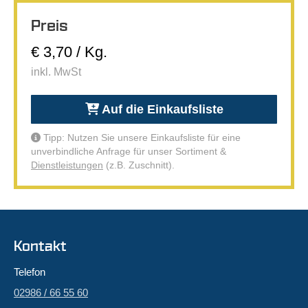
Preis
€ 3,70 / Kg.
inkl. MwSt
Auf die Einkaufsliste
Tipp: Nutzen Sie unsere Einkaufsliste für eine
unverbindliche Anfrage für unser Sortiment &
Dienstleistungen
(z.B. Zuschnitt).
Kontakt
Telefon
02986 / 66 55 60