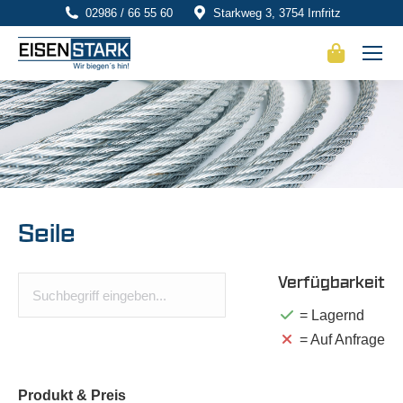
02986 / 66 55 60
Starkweg 3, 3754 Irnfritz
Seile
Verfügbarkeit
= Lagernd
= Auf Anfrage
Produkt
& Preis