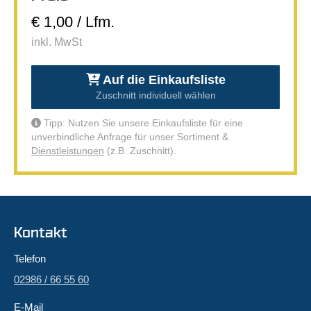
€ 1,00 / Lfm.
inkl. MwSt
Auf die Einkaufsliste
Zuschnitt individuell wählen
Tipp: Nutzen Sie unsere Einkaufsliste für eine
unverbindliche Anfrage für unser Sortiment &
Dienstleistungen
(z.B. Zuschnitt).
Kontakt
Telefon
02986 / 66 55 60
E-Mail