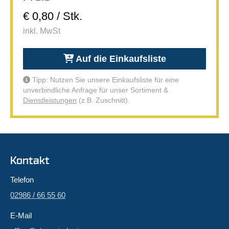
€ 0,80 / Stk.
inkl. MwSt
Auf die Einkaufsliste
Tipp: Nutzen Sie unsere Einkaufsliste für eine
unverbindliche Anfrage für unser Sortiment &
Dienstleistungen
(z.B. Zuschnitt).
Kontakt
Telefon
02986 / 66 55 60
E-Mail