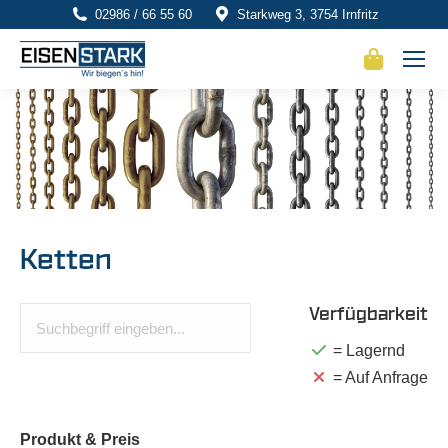
02986 / 66 55 60
Starkweg 3, 3754 Irnfritz
Ketten
Verfügbarkeit
= Lagernd
= Auf Anfrage
Produkt
& Preis