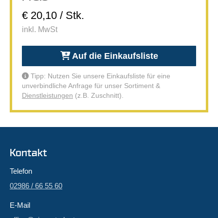
€ 20,10 / Stk.
inkl. MwSt
Auf die Einkaufsliste
Tipp: Nutzen Sie unsere Einkaufsliste für eine
unverbindliche Anfrage für unser Sortiment &
Dienstleistungen
(z.B. Zuschnitt).
Kontakt
Telefon
02986 / 66 55 60
E-Mail