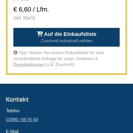
€ 6,60 / Lfm.
inkl. MwSt
Auf die Einkaufsliste
Zuschnitt individuell wählen
Tipp: Nutzen Sie unsere Einkaufsliste für eine
unverbindliche Anfrage für unser Sortiment &
Dienstleistungen
(z.B. Zuschnitt).
Kontakt
Telefon
02986 / 66 55 60
E-Mail