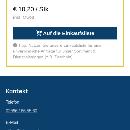
€ 10,20 / Stk.
inkl. MwSt
Auf die Einkaufsliste
Tipp: Nutzen Sie unsere Einkaufsliste für eine
unverbindliche Anfrage für unser Sortiment &
Dienstleistungen
(z.B. Zuschnitt).
Kontakt
Telefon
02986 / 66 55 60
E-Mail