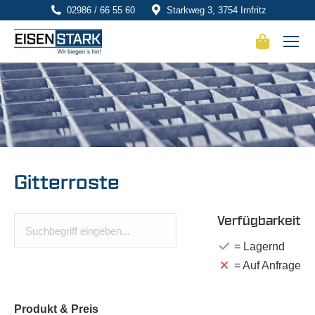
02986 / 66 55 60
Starkweg 3, 3754 Irnfritz
Gitterroste
Verfügbarkeit
= Lagernd
= Auf Anfrage
Produkt
& Preis