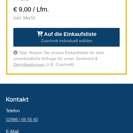
€ 9,00 / Lfm.
inkl. MwSt
Auf die Einkaufsliste
Zuschnitt individuell wählen
Tipp: Nutzen Sie unsere Einkaufsliste für eine
unverbindliche Anfrage für unser Sortiment &
Dienstleistungen
(z.B. Zuschnitt).
Kontakt
Telefon
02986 / 66 55 60
E-Mail