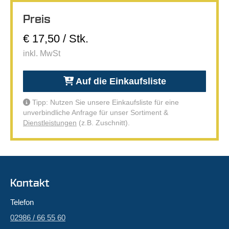
Preis
€ 17,50 / Stk.
inkl. MwSt
Auf die Einkaufsliste
Tipp: Nutzen Sie unsere Einkaufsliste für eine
unverbindliche Anfrage für unser Sortiment &
Dienstleistungen
(z.B. Zuschnitt).
Kontakt
Telefon
02986 / 66 55 60