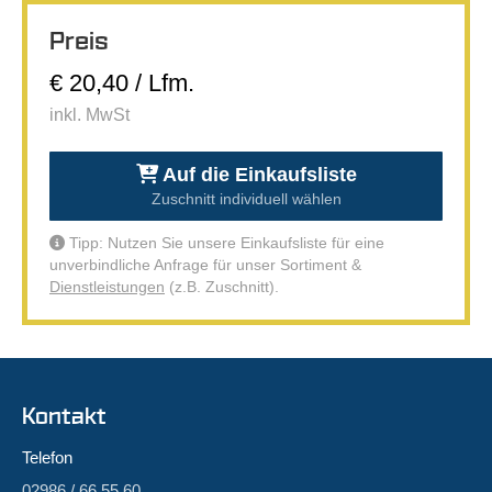
Preis
€ 20,40 / Lfm.
inkl. MwSt
Auf die Einkaufsliste
Zuschnitt individuell wählen
Tipp: Nutzen Sie unsere Einkaufsliste für eine
unverbindliche Anfrage für unser Sortiment &
Dienstleistungen
(z.B. Zuschnitt).
Kontakt
Telefon
02986 / 66 55 60