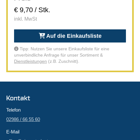
€ 9,70 / Stk.
inkl. MwSt
Auf die Einkaufsliste
Tipp: Nutzen Sie unsere Einkaufsliste für eine
unverbindliche Anfrage für unser Sortiment &
Dienstleistungen
(z.B. Zuschnitt).
Kontakt
Telefon
02986 / 66 55 60
E-Mail