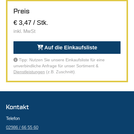
Preis
€ 3,47 / Stk.
inkl. MwSt
Auf die Einkaufsliste
Tipp: Nutzen Sie unsere Einkaufsliste für eine
unverbindliche Anfrage für unser Sortiment &
Dienstleistungen
(z.B. Zuschnitt).
Kontakt
Telefon
02986 / 66 55 60