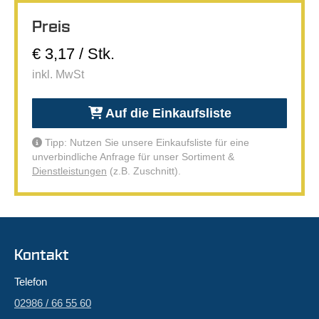
Preis
€ 3,17 / Stk.
inkl. MwSt
Auf die Einkaufsliste
Tipp: Nutzen Sie unsere Einkaufsliste für eine
unverbindliche Anfrage für unser Sortiment &
Dienstleistungen
(z.B. Zuschnitt).
Kontakt
Telefon
02986 / 66 55 60