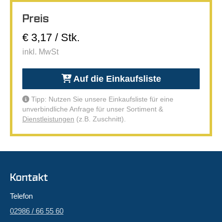
Preis
€ 3,17 / Stk.
inkl. MwSt
Auf die Einkaufsliste
Tipp: Nutzen Sie unsere Einkaufsliste für eine
unverbindliche Anfrage für unser Sortiment &
Dienstleistungen
(z.B. Zuschnitt).
Kontakt
Telefon
02986 / 66 55 60