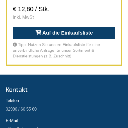
€ 12,80 / Stk.
inkl. MwSt
Auf die Einkaufsliste
Tipp: Nutzen Sie unsere Einkaufsliste für eine
unverbindliche Anfrage für unser Sortiment &
Dienstleistungen
(z.B. Zuschnitt).
Kontakt
Telefon
02986 / 66 55 60
E-Mail