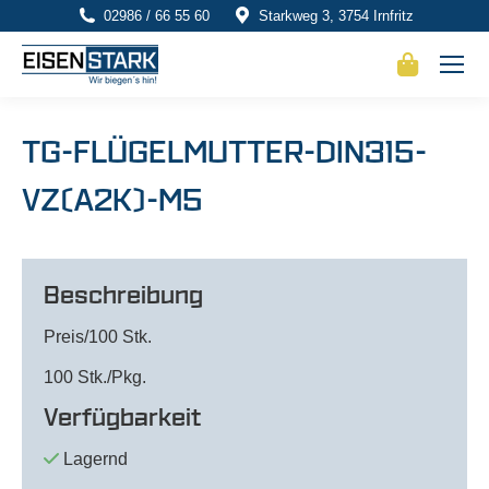
02986 / 66 55 60
Starkweg 3, 3754 Irnfritz
TG-FLÜGELMUTTER-DIN315-
VZ(A2K)-M5
Beschreibung
Preis/100 Stk.
100 Stk./Pkg.
Verfügbarkeit
Lagernd