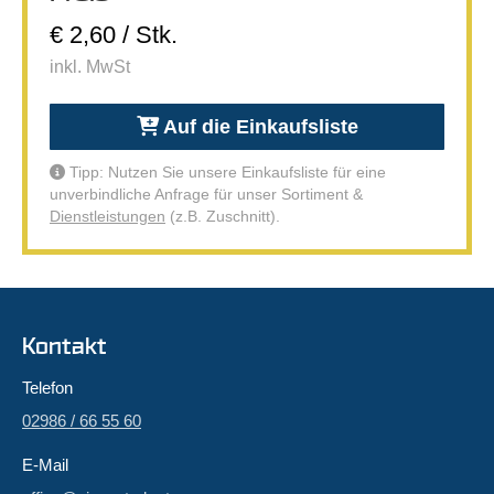
€ 2,60 / Stk.
inkl. MwSt
Auf die Einkaufsliste
Tipp: Nutzen Sie unsere Einkaufsliste für eine
unverbindliche Anfrage für unser Sortiment &
Dienstleistungen
(z.B. Zuschnitt).
Kontakt
Telefon
02986 / 66 55 60
E-Mail