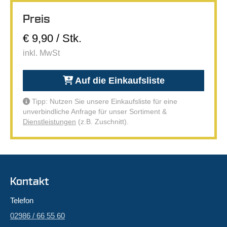
Preis
€ 9,90 / Stk.
inkl. MwSt
Auf die Einkaufsliste
Tipp: Nutzen Sie unsere Einkaufsliste für eine
unverbindliche Anfrage für unser Sortiment &
Dienstleistungen
(z.B. Zuschnitt).
Kontakt
Telefon
02986 / 66 55 60