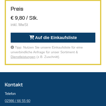
Preis
€ 9,80 / Stk.
inkl. MwSt
Auf die Einkaufsliste
Tipp: Nutzen Sie unsere Einkaufsliste für eine
unverbindliche Anfrage für unser Sortiment &
Dienstleistungen
(z.B. Zuschnitt).
Kontakt
Telefon
02986 / 66 55 60