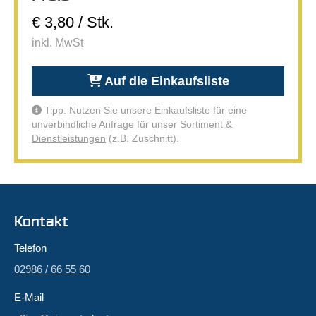
€ 3,80 / Stk.
inkl. MwSt
Auf die Einkaufsliste
Tipp: Nutzen Sie unsere Einkaufsliste für eine
unverbindliche Anfrage für unser Sortiment &
Dienstleistungen
(z.B. Zuschnitt).
Kontakt
Telefon
02986 / 66 55 60
E-Mail