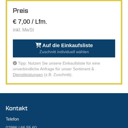
Preis
€ 7,00 / Lfm.
inkl. MwSt
Auf die Einkaufsliste
Zuschnitt individuell wählen
Tipp: Nutzen Sie unsere Einkaufsliste für eine
unverbindliche Anfrage für unser Sortiment &
Dienstleistungen
(z.B. Zuschnitt).
Kontakt
Telefon
02986 / 66 55 60