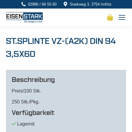
02986 / 66 55 60
Starkweg 3, 3754 Irnfritz
ST.SPLINTE VZ-(A2K) DIN 94
3,5X60
Beschreibung
Preis/100 Stk.
250 Stk./Pkg.
Verfügbarkeit
Lagernd