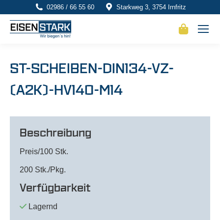
02986 / 66 55 60
Starkweg 3, 3754 Irnfritz
ST-SCHEIBEN-DIN134-VZ-
(A2K)-HV140-M14
Beschreibung
Preis/100 Stk.
200 Stk./Pkg.
Verfügbarkeit
Lagernd