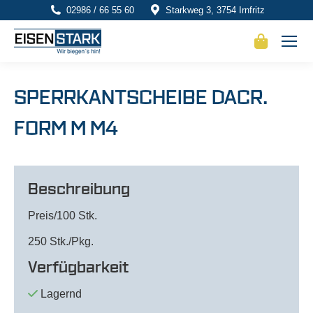
02986 / 66 55 60
Starkweg 3, 3754 Irnfritz
SPERRKANTSCHEIBE DACR.
FORM M M4
Beschreibung
Preis/100 Stk.
250 Stk./Pkg.
Verfügbarkeit
Lagernd