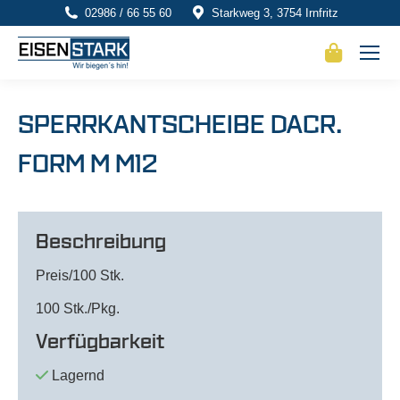
02986 / 66 55 60
Starkweg 3, 3754 Irnfritz
SPERRKANTSCHEIBE DACR.
FORM M M12
Beschreibung
Preis/100 Stk.
100 Stk./Pkg.
Verfügbarkeit
Lagernd