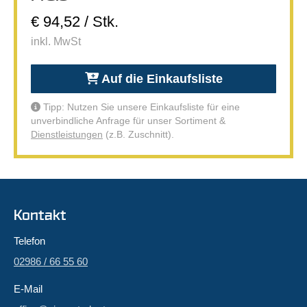
€ 94,52 / Stk.
inkl. MwSt
Auf die Einkaufsliste
Tipp: Nutzen Sie unsere Einkaufsliste für eine
unverbindliche Anfrage für unser Sortiment &
Dienstleistungen
(z.B. Zuschnitt).
Kontakt
Telefon
02986 / 66 55 60
E-Mail