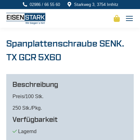
02986 / 66 55 60
Starkweg 3, 3754 Irnfritz
Spanplattenschraube SENK.
TX GCR 5X60
Beschreibung
Preis/100 Stk.
250 Stk./Pkg.
Verfügbarkeit
Lagernd