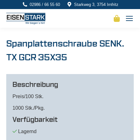
02986 / 66 55 60
Starkweg 3, 3754 Irnfritz
Spanplattenschraube SENK.
TX GCR 35X35
Beschreibung
Preis/100 Stk.
1000 Stk./Pkg.
Verfügbarkeit
Lagernd