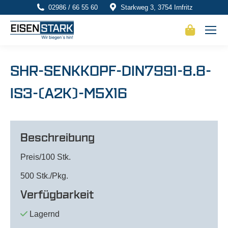
02986 / 66 55 60
Starkweg 3, 3754 Irnfritz
SHR-SENKKOPF-DIN7991-8.8-
IS3-(A2K)-M5X16
Beschreibung
Preis/100 Stk.
500 Stk./Pkg.
Verfügbarkeit
Lagernd