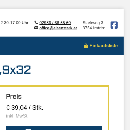
12.30-17:00 Uhr
02986 / 66 55 60
Starkweg 3
office@eisenstark.at
3754 Irnfritz
Einkaufsliste
3,9x32
Preis
€ 39,04 / Stk.
inkl. MwSt