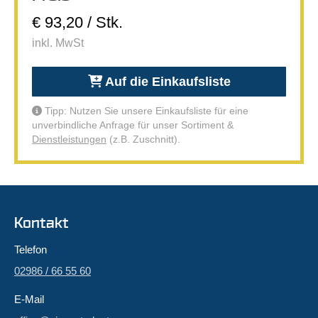
€ 93,20 / Stk.
inkl. MwSt
Auf die Einkaufsliste
Tipp: Nutzen Sie unsere Einkaufsliste für eine
unverbindliche Anfrage für unser Sortiment &
Dienstleistungen
(z.B. Zuschnitt).
Kontakt
Telefon
02986 / 66 55 60
E-Mail