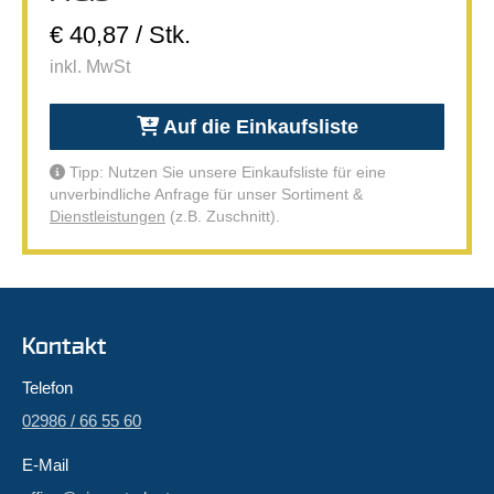
€ 40,87 / Stk.
inkl. MwSt
Auf die Einkaufsliste
Tipp: Nutzen Sie unsere Einkaufsliste für eine
unverbindliche Anfrage für unser Sortiment &
Dienstleistungen
(z.B. Zuschnitt).
Kontakt
Telefon
02986 / 66 55 60
E-Mail