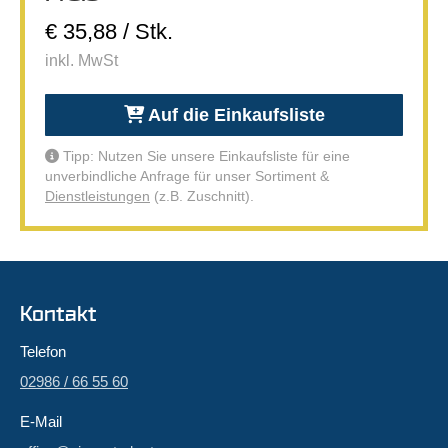
€ 35,88 / Stk.
inkl. MwSt
Auf die Einkaufsliste
Tipp: Nutzen Sie unsere Einkaufsliste für eine
unverbindliche Anfrage für unser Sortiment &
Dienstleistungen
(z.B. Zuschnitt).
Kontakt
Telefon
02986 / 66 55 60
E-Mail