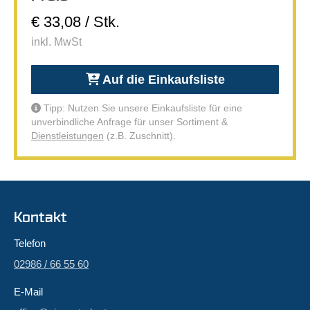
€ 33,08 / Stk.
inkl. MwSt
Auf die Einkaufsliste
Tipp: Nutzen Sie unsere Einkaufsliste für eine
unverbindliche Anfrage für unser Sortiment &
Dienstleistungen
(z.B. Zuschnitt).
Kontakt
Telefon
02986 / 66 55 60
E-Mail