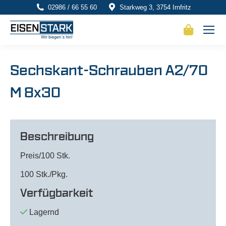
02986 / 66 55 60
Starkweg 3, 3754 Irnfritz
Sechskant-Schrauben A2/70
M 8x30
Beschreibung
Preis/100 Stk.
100 Stk./Pkg.
Verfügbarkeit
Lagernd