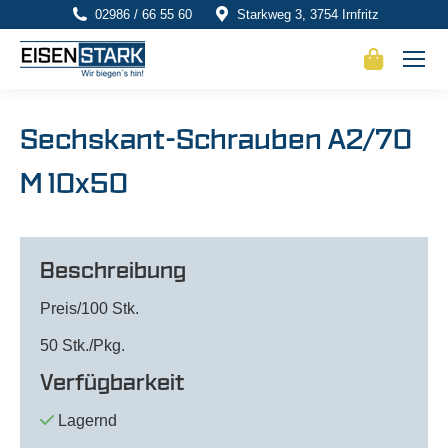
02986 / 66 55 60
Starkweg 3, 3754 Irnfritz
Sechskant-Schrauben A2/70
M 10x50
Beschreibung
Preis/100 Stk.
50 Stk./Pkg.
Verfügbarkeit
Lagernd