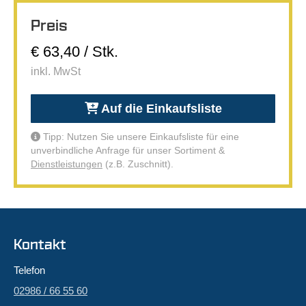
Preis
€ 63,40 / Stk.
inkl. MwSt
Auf die Einkaufsliste
Tipp: Nutzen Sie unsere Einkaufsliste für eine
unverbindliche Anfrage für unser Sortiment &
Dienstleistungen
(z.B. Zuschnitt).
Kontakt
Telefon
02986 / 66 55 60