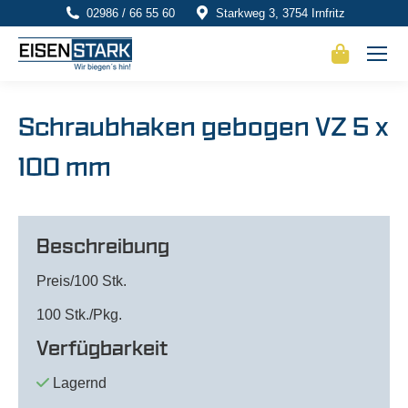
02986 / 66 55 60
Starkweg 3, 3754 Irnfritz
Schraubhaken gebogen VZ 5 x
100 mm
Beschreibung
Preis/100 Stk.
100 Stk./Pkg.
Verfügbarkeit
Lagernd